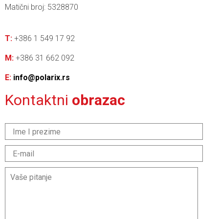
Matični broj: 5328870
T:
+386 1 549 17 92
M:
+386 31 662 092
E:
info@polarix.rs
Kontaktni
obrazac