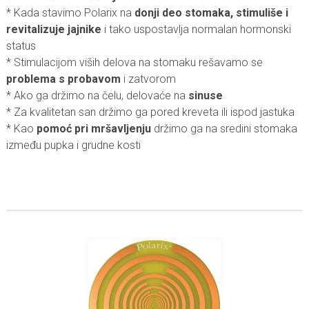
* Kada stavimo Polarix na
donji deo stomaka, stimuliše i
revitalizuje jajnike
i tako uspostavlja normalan hormonski
status
* Stimulacijom viših delova na stomaku rešavamo se
problema s probavom
i zatvorom
* Ako ga držimo na čelu, delovaće na
sinuse
* Za kvalitetan san držimo ga pored kreveta ili ispod jastuka
* Kao
pomoć pri mršavljenju
držimo ga na sredini stomaka
između pupka i grudne kosti