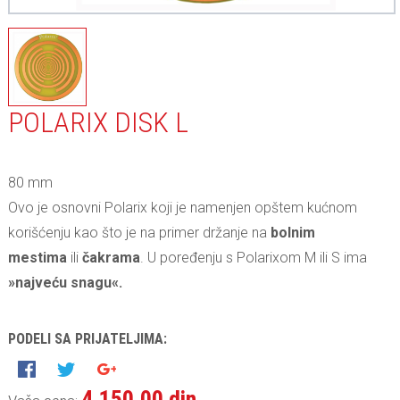
POLARIX DISK L
80 mm
Ovo je osnovni Polarix koji je namenjen opštem kućnom
korišćenju kao što je na primer držanje na
bolnim
mestima
ili
čakrama
. U poređenju s Polarixom M ili S ima
»najveću snagu«.
PODELI SA PRIJATELJIMA:
4.150,00 din