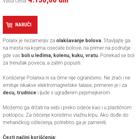
Vaša cena:
NARUČI
Polarix je nezamenjiv za
olakšavanje bolova.
Stavljajte ga
na mesta na kojima osećate bolove, na primer na područje
gde vas
boli u leđima, kolenu, kuku, vratu.
Ponekad se bol
za trenutak poveća, a zatim popusti.
Korišćenje Polarixa ni sa čime nije ograničeno. Ne zrači i ne
emituje nikakve elektromagnetske talase; primeren je i za
decu, trudnice
i ljude s ugrađenim pejsmejkerom.
Možemo ga držati na sebi i preko odeće kao i u plastičnom
poklopcu. Za čišćenje koristimo vlažnu krpu. Ako dođe do
mehaničkog oštećenja, potrebno ga je zameniti.
Česti načini korišćenja: