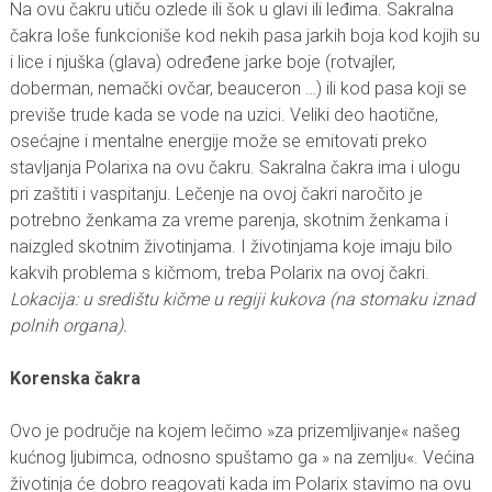
Na ovu čakru utiču ozlede ili šok u glavi ili leđima. Sakralna
čakra loše funkcioniše kod nekih pasa jarkih boja kod kojih su
i lice i njuška (glava) određene jarke boje (rotvajler,
doberman, nemački ovčar, beauceron …) ili kod pasa koji se
previše trude kada se vode na uzici. Veliki deo haotične,
osećajne i mentalne energije može se emitovati preko
stavljanja Polarixa na ovu čakru. Sakralna čakra ima i ulogu
pri zaštiti i vaspitanju. Lečenje na ovoj čakri naročito je
potrebno ženkama za vreme parenja, skotnim ženkama i
naizgled skotnim životinjama. I životinjama koje imaju bilo
kakvih problema s kičmom, treba Polarix na ovoj čakri.
Lokacija: u središtu kičme u regiji kukova (na stomaku iznad
polnih organa).
Korenska čakra
Ovo je područje na kojem lečimo »za prizemljivanje« našeg
kućnog ljubimca, odnosno spuštamo ga » na zemlju«. Većina
životinja će dobro reagovati kada im Polarix stavimo na ovu