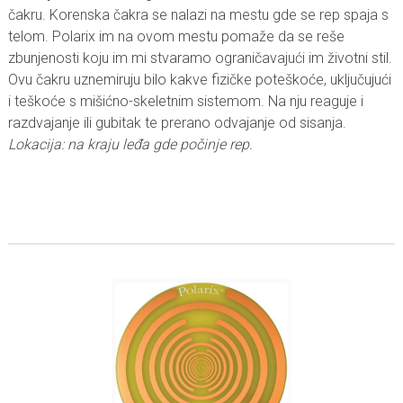
čakru. Korenska čakra se nalazi na mestu gde se rep spaja s
telom. Polarix im na ovom mestu pomaže da se reše
zbunjenosti koju im mi stvaramo ograničavajući im životni stil.
Ovu čakru uznemiruju bilo kakve fizičke poteškoće, uključujući
i teškoće s mišićno-skeletnim sistemom. Na nju reaguje i
razdvajanje ili gubitak te prerano odvajanje od sisanja.
Lokacija: na kraju leđa gde počinje rep.