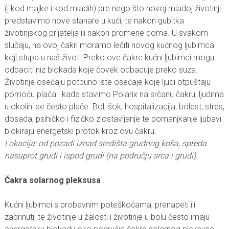
(i kod majke i kod mladih) pre nego što novoj mladoj životinji
predstavimo nove stanare u kući, te nakon gubitka
životinjskog prijatelja ili nakon promene doma. U svakom
slučaju, na ovoj čakri moramo lečiti novog kućnog ljubimca
koji stupa u naš život. Preko ove čakre kućni ljubimci mogu
odbaciti niz blokada koje čovek odbacuje preko suza.
Životinje osećaju potpuno iste osećaje koje ljudi otpuštaju
pomoću plača i kada stavimo Polarix na srčanu čakru, ljudima
u okolini se često plače. Bol, šok, hospitalizacija, bolest, stres,
dosada, psihičko i fizičko zlostavljanje te pomanjkanje ljubavi
blokiraju energetski protok kroz ovu čakru.
Lokacija: od pozadi iznad središta grudnog koša, spreda
nasuprot grudi i ispod grudi (na području srca i grudi).
Čakra solarnog pleksusa
Kućni ljubimci s probavnim poteškoćama, prenapeti ili
zabrinuti, te životinje u žalosti i životinje u bolu često imaju