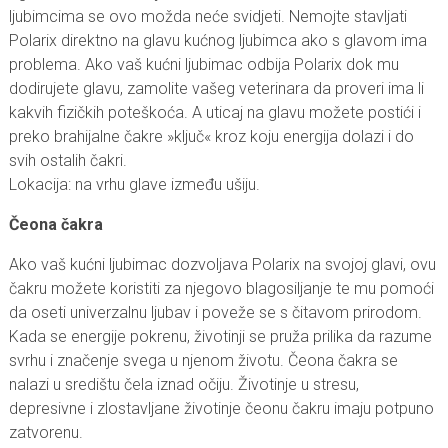
ljubimcima se ovo možda neće svidjeti. Nemojte stavljati
Polarix direktno na glavu kućnog ljubimca ako s glavom ima
problema. Ako vaš kućni ljubimac odbija Polarix dok mu
dodirujete glavu, zamolite vašeg veterinara da proveri ima li
kakvih fizičkih poteškoća. A uticaj na glavu možete postići i
preko brahijalne čakre »ključ« kroz koju energija dolazi i do
svih ostalih čakri.
Lokacija: na vrhu glave između ušiju.
Čeona čakra
Ako vaš kućni ljubimac dozvoljava Polarix na svojoj glavi, ovu
čakru možete koristiti za njegovo blagosiljanje te mu pomoći
da oseti univerzalnu ljubav i poveže se s čitavom prirodom.
Kada se energije pokrenu, životinji se pruža prilika da razume
svrhu i značenje svega u njenom životu. Čeona čakra se
nalazi u središtu čela iznad očiju. Životinje u stresu,
depresivne i zlostavljane životinje čeonu čakru imaju potpuno
zatvorenu.