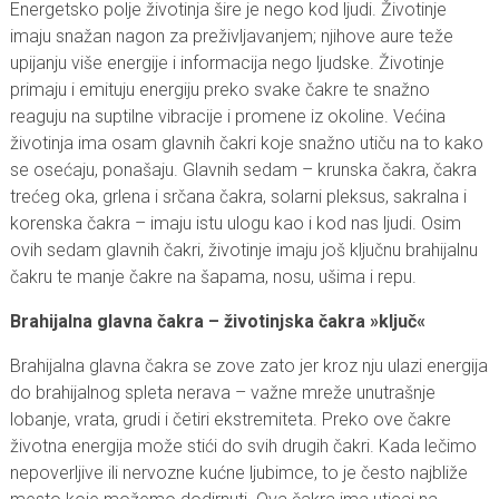
Energetsko polje životinja šire je nego kod ljudi. Životinje
imaju snažan nagon za preživljavanjem; njihove aure teže
upijanju više energije i informacija nego ljudske. Životinje
primaju i emituju energiju preko svake čakre te snažno
reaguju na suptilne vibracije i promene iz okoline. Većina
životinja ima osam glavnih čakri koje snažno utiču na to kako
se osećaju, ponašaju. Glavnih sedam – krunska čakra, čakra
trećeg oka, grlena i srčana čakra, solarni pleksus, sakralna i
korenska čakra – imaju istu ulogu kao i kod nas ljudi. Osim
ovih sedam glavnih čakri, životinje imaju još ključnu brahijalnu
čakru te manje čakre na šapama, nosu, ušima i repu.
Brahijalna glavna čakra – životinjska čakra »ključ«
Brahijalna glavna čakra se zove zato jer kroz nju ulazi energija
do brahijalnog spleta nerava – važne mreže unutrašnje
lobanje, vrata, grudi i četiri ekstremiteta. Preko ove čakre
životna energija može stići do svih drugih čakri. Kada lečimo
nepoverljive ili nervozne kućne ljubimce, to je često najbliže