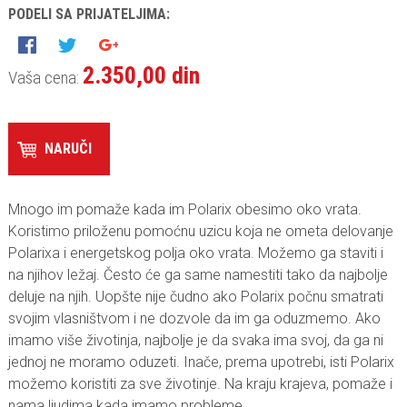
PODELI SA PRIJATELJIMA:
2.350,00 din
Vaša cena:
NARUČI
Mnogo im pomaže kada im Polarix obesimo oko vrata.
Koristimo priloženu pomoćnu uzicu koja ne ometa delovanje
Polarixa i energetskog polja oko vrata. Možemo ga staviti i
na njihov ležaj. Često će ga same namestiti tako da najbolje
deluje na njih. Uopšte nije čudno ako Polarix počnu smatrati
svojim vlasništvom i ne dozvole da im ga oduzmemo. Ako
imamo više životinja, najbolje je da svaka ima svoj, da ga ni
jednoj ne moramo oduzeti. Inače, prema upotrebi, isti Polarix
možemo koristiti za sve životinje. Na kraju krajeva, pomaže i
nama ljudima kada imamo probleme.