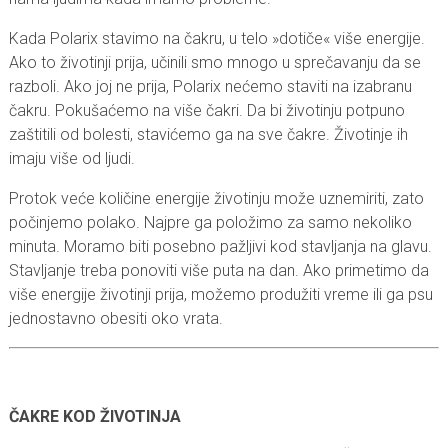
Kada Polarix stavimo na čakru, u telo »dotiče« više energije.
Ako to životinji prija, učinili smo mnogo u sprečavanju da se
razboli. Ako joj ne prija, Polarix nećemo staviti na izabranu
čakru. Pokušaćemo na više čakri. Da bi životinju potpuno
zaštitili od bolesti, stavićemo ga na sve čakre. Životinje ih
imaju više od ljudi.
Protok veće količine energije životinju može uznemiriti, zato
počinjemo polako. Najpre ga položimo za samo nekoliko
minuta. Moramo biti posebno pažljivi kod stavljanja na glavu.
Stavljanje treba ponoviti više puta na dan. Ako primetimo da
više energije životinji prija, možemo produžiti vreme ili ga psu
jednostavno obesiti oko vrata.
ČAKRE KOD ŽIVOTINJA