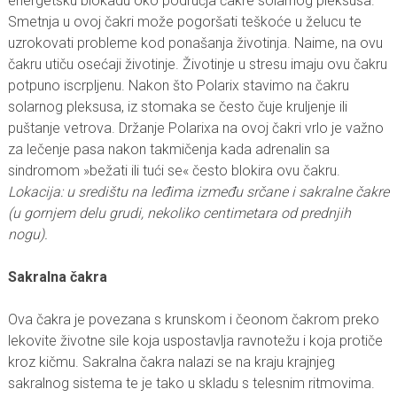
energetsku blokadu oko područja čakre solarnog pleksusa.
Smetnja u ovoj čakri može pogoršati teškoće u želucu te
uzrokovati probleme kod ponašanja životinja. Naime, na ovu
čakru utiču osećaji životinje. Životinje u stresu imaju ovu čakru
potpuno iscrpljenu. Nakon što Polarix stavimo na čakru
solarnog pleksusa, iz stomaka se često čuje kruljenje ili
puštanje vetrova. Držanje Polarixa na ovoj čakri vrlo je važno
za lečenje pasa nakon takmičenja kada adrenalin sa
sindromom »bežati ili tući se« često blokira ovu čakru.
Lokacija: u središtu na leđima između srčane i sakralne čakre
(u gornjem delu grudi, nekoliko centimetara od prednjih
nogu).
Sakralna čakra
Ova čakra je povezana s krunskom i čeonom čakrom preko
lekovite životne sile koja uspostavlja ravnotežu i koja protiče
kroz kičmu. Sakralna čakra nalazi se na kraju krajnjeg
sakralnog sistema te je tako u skladu s telesnim ritmovima.