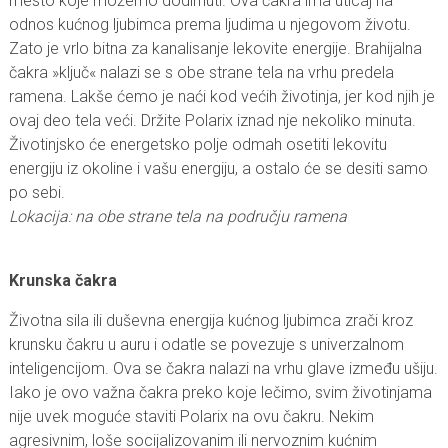
mesto koje možemo dodirnuti. Ova čakra ima uticaj na
odnos kućnog ljubimca prema ljudima u njegovom životu.
Zato je vrlo bitna za kanalisanje lekovite energije. Brahijalna
čakra »ključ« nalazi se s obe strane tela na vrhu predela
ramena. Lakše ćemo je naći kod većih životinja, jer kod njih je
ovaj deo tela veći. Držite Polarix iznad nje nekoliko minuta.
Životinjsko će energetsko polje odmah osetiti lekovitu
energiju iz okoline i vašu energiju, a ostalo će se desiti samo
po sebi.
Lokacija: na obe strane tela na području ramena
Krunska čakra
Životna sila ili duševna energija kućnog ljubimca zrači kroz
krunsku čakru u auru i odatle se povezuje s univerzalnom
inteligencijom. Ova se čakra nalazi na vrhu glave između ušiju.
Iako je ovo važna čakra preko koje lečimo, svim životinjama
nije uvek moguće staviti Polarix na ovu čakru. Nekim
agresivnim, loše socijalizovanim ili nervoznim kućnim