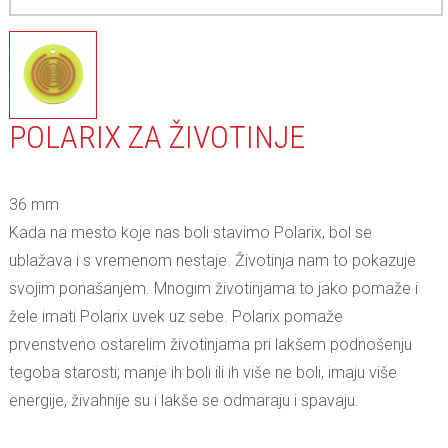
POLARIX ZA ŽIVOTINJE
36 mm
Kada na mesto koje nas boli stavimo Polarix, bol se
ublažava i s vremenom nestaje. Životinja nam to pokazuje
svojim ponašanjem. Mnogim životinjama to jako pomaže i
žele imati Polarix uvek uz sebe. Polarix pomaže
prvenstveno ostarelim životinjama pri lakšem podnošenju
tegoba starosti; manje ih boli ili ih više ne boli, imaju više
energije, živahnije su i lakše se odmaraju i spavaju.