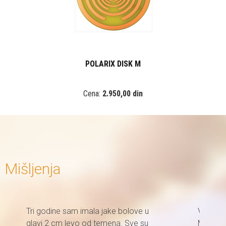
POLARIX DISK M
Cena:
2.950,00 din
Mišljenja
Tri godine sam imala jake bolove u
Već prva
glavi 2 cm levo od temena. Sve su
Misterij