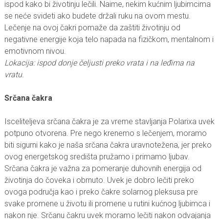
ispod kako bi životinju lečili. Naime, nekim kućnim ljubimcima
se neće svideti ako budete držali ruku na ovom mestu.
Lečenje na ovoj čakri pomaže da zaštiti životinju od
negativne energije koja telo napada na fizičkom, mentalnom i
emotivnom nivou.
Lokacija: ispod donje čeljusti preko vrata i na leđima na
vratu.
Srčana čakra
Isceliteljeva srčana čakra je za vreme stavljanja Polarixa uvek
potpuno otvorena. Pre nego krenemo s lečenjem, moramo
biti sigurni kako je naša srčana čakra uravnotežena, jer preko
ovog energetskog središta pružamo i primamo ljubav.
Srčana čakra je važna za pomeranje duhovnih energija od
životinja do čoveka i obrnuto. Uvek je dobro lečiti preko
ovoga područja kao i preko čakre solarnog pleksusa pre
svake promene u životu ili promene u rutini kućnog ljubimca i
nakon nje. Srčanu čakru uvek moramo lečiti nakon odvajanja