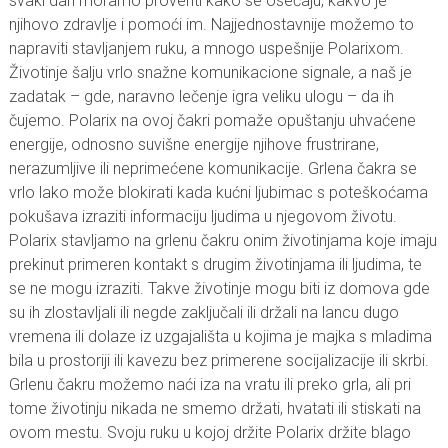
svaki dan moramo proveriti kako se osećaju, kakvo je
njihovo zdravlje i pomoći im. Najjednostavnije možemo to
napraviti stavljanjem ruku, a mnogo uspešnije Polarixom.
Životinje šalju vrlo snažne komunikacione signale, a naš je
zadatak – gde, naravno lečenje igra veliku ulogu – da ih
čujemo. Polarix na ovoj čakri pomaže opuštanju uhvaćene
energije, odnosno suvišne energije njihove frustrirane,
nerazumljive ili neprimećene komunikacije. Grlena čakra se
vrlo lako može blokirati kada kućni ljubimac s poteškoćama
pokušava izraziti informaciju ljudima u njegovom životu.
Polarix stavljamo na grlenu čakru onim životinjama koje imaju
prekinut primeren kontakt s drugim životinjama ili ljudima, te
se ne mogu izraziti. Takve životinje mogu biti iz domova gde
su ih zlostavljali ili negde zaključali ili držali na lancu dugo
vremena ili dolaze iz uzgajališta u kojima je majka s mladima
bila u prostoriji ili kavezu bez primerene socijalizacije ili skrbi.
Grlenu čakru možemo naći iza na vratu ili preko grla, ali pri
tome životinju nikada ne smemo držati, hvatati ili stiskati na
ovom mestu. Svoju ruku u kojoj držite Polarix držite blago