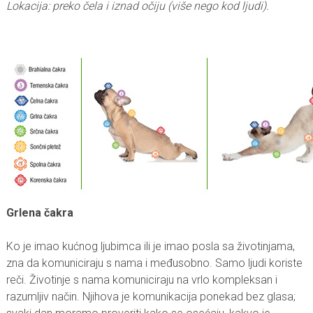
Lokacija: preko čela i iznad očiju (više nego kod ljudi).
Grlena čakra
Ko je imao kućnog ljubimca ili je imao posla sa životinjama,
zna da komuniciraju s nama i međusobno. Samo ljudi koriste
reči. Životinje s nama komuniciraju na vrlo kompleksan i
razumljiv način. Njihova je komunikacija ponekad bez glasa;