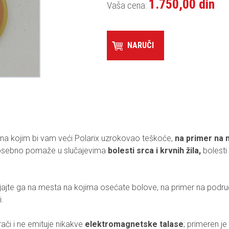
1.750,00 din
Vaša cena:
NARUČI
a na kojim bi vam veći Polarix uzrokovao teškoće,
na primer na 
sebno pomaže u slučajevima
bolesti srca i krvnih žila,
bolesti
ljajte ga na mesta na kojima osećate bolove, na primer na podru
.
rači i ne emituje nikakve
elektromagnetske talase
; primeren je