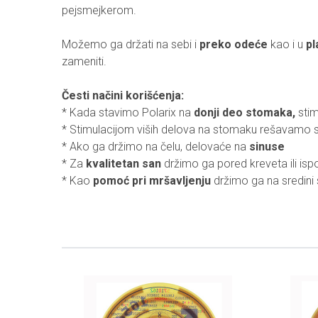
pejsmejkerom.
Možemo ga držati na sebi i
preko odeće
kao i u
pl
zameniti.
Česti načini korišćenja:
* Kada stavimo Polarix na
donji deo stomaka,
stim
* Stimulacijom viših delova na stomaku rešavamo 
* Ako ga držimo na čelu, delovaće na
sinuse
* Za
kvalitetan san
držimo ga pored kreveta ili isp
* Kao
pomoć pri mršavljenju
držimo ga na sredini