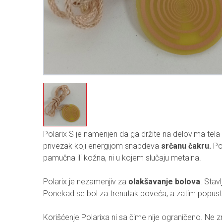
Polarix S je namenjen da ga držite na delovima tel
privezak koji energijom snabdeva
srčanu čakru.
Po
pamučna ili kožna, ni u kojem slučaju metalna.
Polarix je nezamenjiv za
olakšavanje bolova
. Stav
Ponekad se bol za trenutak poveća, a zatim popusti
Korišćenje Polarixa ni sa čime nije ograničeno. Ne z