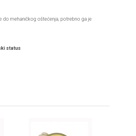
đe do mehaničkog oštećenja, potrebno ga je
ki status