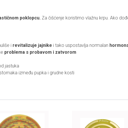
astičnom poklopcu.
Za čišćenje koristimo vlažnu krpu. Ako do
uliše i
revitalizuje jajnike
i tako uspostavlja normalan
hormons
se
problema s probavom i zatvorom
od jastuka
 stomaka između pupka i grudne kosti