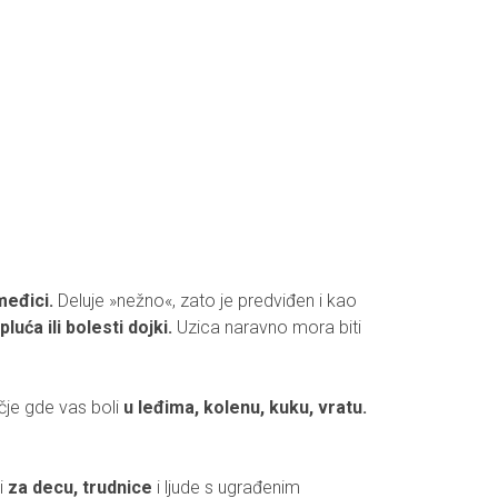
međici.
Deluje »nežno«, zato je predviđen i kao
pluća ili bolesti dojki.
Uzica naravno mora biti
čje gde vas boli
u leđima, kolenu, kuku, vratu.
 i
za decu, trudnice
i ljude s ugrađenim