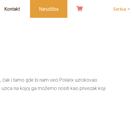
Kontakt
Narudžba
Serbia
, čak i tamo gde bi nam veći Polarix uzrokovao
 uzica na kojoj ga možemo nositi kao privezak koji