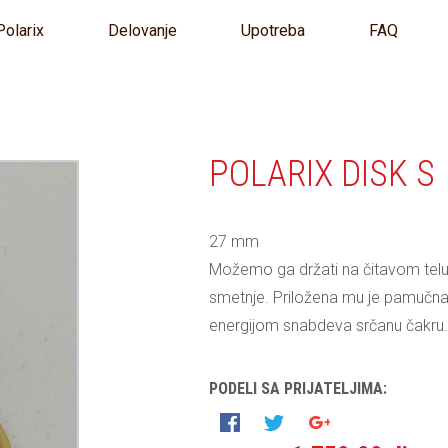
Polarix
Delovanje
Upotreba
FAQ
POLARIX DISK S
27 mm
Možemo ga držati na čitavom telu
smetnje. Priložena mu je pamučna
energijom snabdeva srčanu čakru.
PODELI SA PRIJATELJIMA: