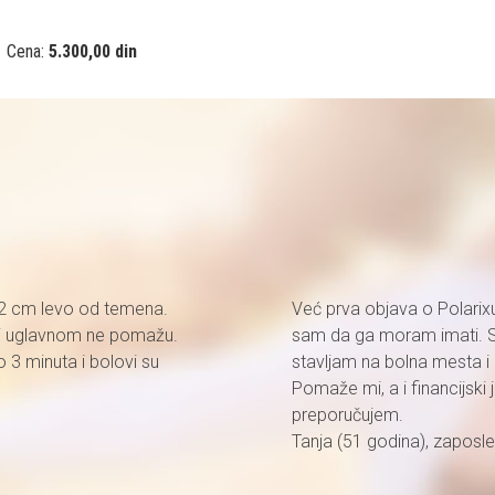
Cena:
5.300,00 din
i 2 cm levo od temena.
Već prva objava o Polarixu 
kovi uglavnom ne pomažu.
sam da ga moram imati. Sa
 3 minuta i bolovi su
stavljam na bolna mesta i
Pomaže mi, a i financijski
preporučujem.
Tanja (51 godina), zaposlen