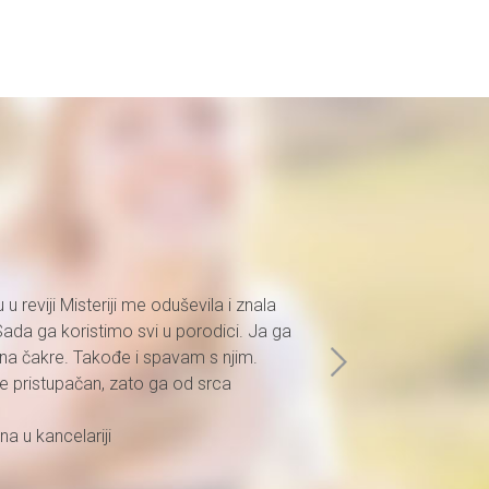
u reviji Misteriji me oduševila i znala
Moja iskust
da ga koristimo svi u porodici. Ja ga
stavim na b
 na čakre. Takođe i spavam s njim.
Kod sina je
 je pristupačan, zato ga od srca
povraćanja,
prehlada se 
a u kancelariji
Manca (50 g