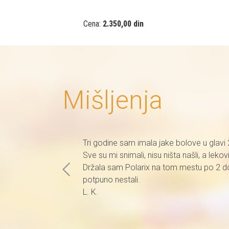
Cena:
2.350,00 din
Mišljenja
Tri godine sam imala jake bolove u glav
Sve su mi snimali, nisu ništa našli, a le
Držala sam Polarix na tom mestu po 2 do
potpuno nestali.
L. K.