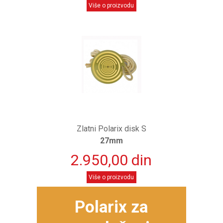
Više o proizvodu
Zlatni Polarix disk S
27mm
2.950,00 din
Više o proizvodu
Polarix za