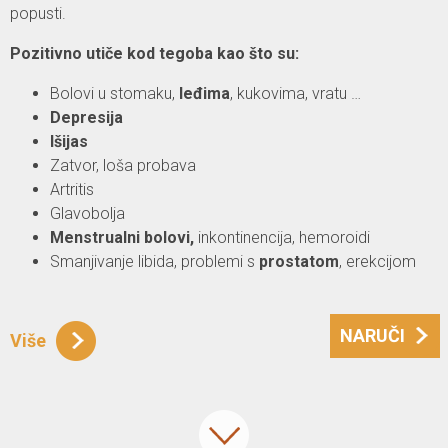
popusti.
Pozitivno utiče kod tegoba kao što su:
Bolovi u stomaku,
leđima
, kukovima, vratu
…
Depresija
Išijas
Zatvor, loša probava
Artritis
Glavobolja
Menstrualni bolovi,
inkontinencija, hemoroidi
Smanjivanje libida, problemi s
prostatom
, erekcijom
NARUČI
Više