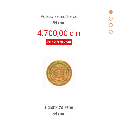
Polarix za muškarce
54 mm
4.700,00 din
Više o proizvodu
Polarix za žene
54 mm