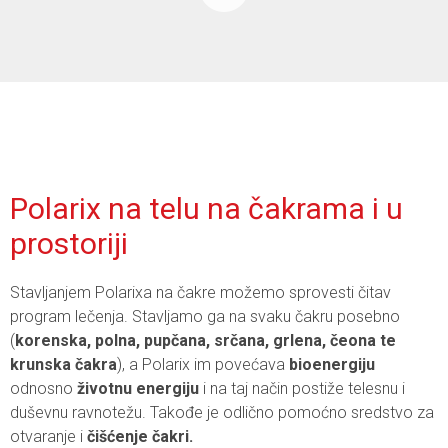
Polarix na telu na čakrama i u
prostoriji
Stavljanjem Polarixa na čakre možemo sprovesti čitav
program lečenja. Stavljamo ga na svaku čakru posebno
(
korenska, polna, pupčana, srčana, grlena, čeona te
krunska čakra
), a Polarix im povećava
bioenergiju
odnosno
životnu energiju
i na taj način postiže telesnu i
duševnu ravnotežu. Takođe je odlično pomoćno sredstvo za
otvaranje i
čišćenje čakri.