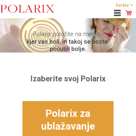
Serbia
Polarix položite na mesto,
kjer vas boli, in takoj se boste
počutili bolje.
Izaberite svoj Polarix
Polarix za
ublažavanje