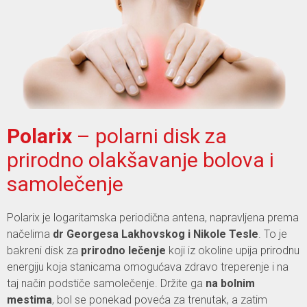
Polarix
– polarni disk za
prirodno olakšavanje bolova i
samolečenje
Polarix je logaritamska periodična antena, napravljena prema
načelima
dr Georgesa Lakhovskog i Nikole Tesle
. To je
bakreni disk za
prirodno lečenje
koji iz okoline upija prirodnu
energiju koja stanicama omogućava zdravo treperenje i na
taj način podstiče samolečenje. Držite ga
na bolnim
mestima
, bol se ponekad poveća za trenutak, a zatim