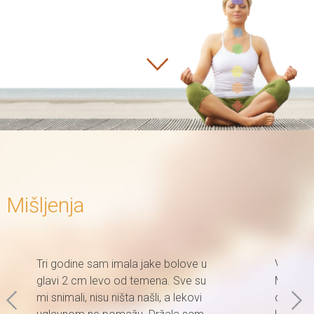
Mišljenja
Tri godine sam imala jake bolove u
Već prva
glavi 2 cm levo od temena. Sve su
Misterij
mi snimali, nisu ništa našli, a lekovi
da ga m