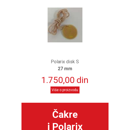
Polarix disk S
27 mm
1.750,00 din
Više o proizvodu
Čakre
i Polarix