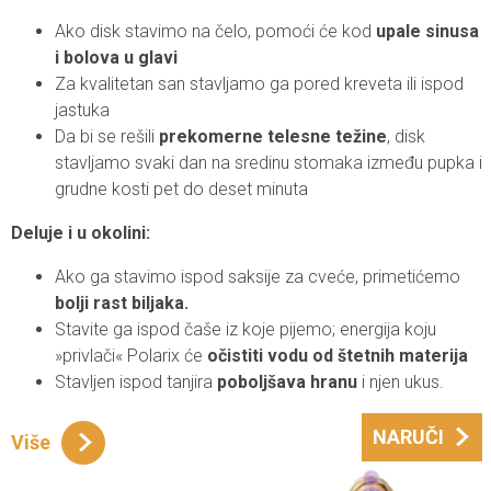
Ako disk stavimo na čelo, pomoći će kod
upale sinusa
i bolova u glavi
Za kvalitetan san stavljamo ga pored kreveta ili ispod
jastuka
Da bi se rešili
prekomerne telesne težine
, disk
stavljamo svaki dan na sredinu stomaka između pupka i
grudne kosti pet do deset minuta
Deluje i u okolini:
Ako ga stavimo ispod saksije za cveće, primetićemo
bolji rast biljaka.
Stavite ga ispod čaše iz koje pijemo; energija koju
»privlači« Polarix će
očistiti vodu od štetnih materija
Stavljen ispod tanjira
poboljšava hranu
i njen ukus.
NARUČI
Više